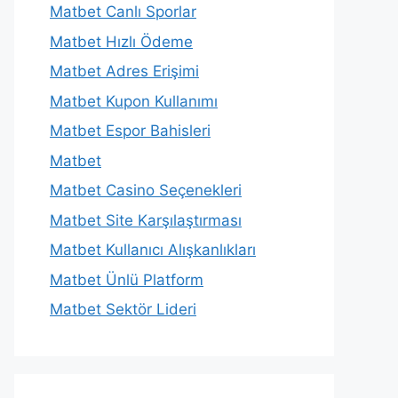
Matbet Canlı Sporlar
Matbet Hızlı Ödeme
Matbet Adres Erişimi
Matbet Kupon Kullanımı
Matbet Espor Bahisleri
Matbet
Matbet Casino Seçenekleri
Matbet Site Karşılaştırması
Matbet Kullanıcı Alışkanlıkları
Matbet Ünlü Platform
Matbet Sektör Lideri