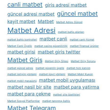
canli matbet
giris adresi matbet
güncel matbet
güncel adresi matbet
kayit matbet
Matbet
Matbet Adres Güncel
Matbet Adresi
matbet bahis alanları
matbet canli
matbet bahis kontrolleri
matbet canlı hizmet
Matbet Canlı Üyelik
matbet casino güvenilirliği
matbet finansal ürünler
matbet girisi
matbet giris twitter
Matbet Giriş
Matbet Giriş Sitesi
Matbet Giriş Sorunu
matbet güncel adres
matbet güvenilir üyelik
matbet hızlı katılım
matbet i̇letişim yöntemi
matbet kayıt yöntemi
Matbet Mobil Kupon
matbet mobil uygulaması
matbet mobil masaüstü
matbet nasil bir site
matbet para yatirma
matbet para çekme
matbet site özellikleri
Matbet Sosyal Platformlar
matbet tanınmış bahis
Matbet Telegram