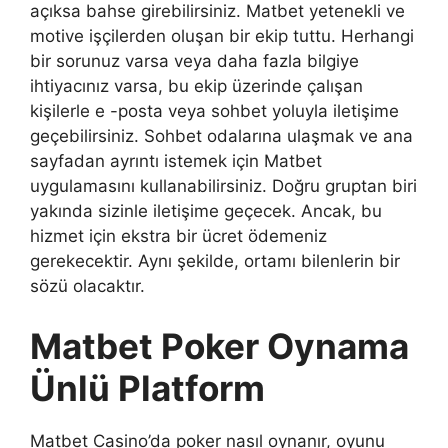
açıksa bahse girebilirsiniz. Matbet yetenekli ve
motive işçilerden oluşan bir ekip tuttu. Herhangi
bir sorunuz varsa veya daha fazla bilgiye
ihtiyacınız varsa, bu ekip üzerinde çalışan
kişilerle e -posta veya sohbet yoluyla iletişime
geçebilirsiniz. Sohbet odalarına ulaşmak ve ana
sayfadan ayrıntı istemek için Matbet
uygulamasını kullanabilirsiniz. Doğru gruptan biri
yakında sizinle iletişime geçecek. Ancak, bu
hizmet için ekstra bir ücret ödemeniz
gerekecektir. Aynı şekilde, ortamı bilenlerin bir
sözü olacaktır.
Matbet Poker Oynama
Ünlü Platform
Matbet Casino’da poker nasıl oynanır, oyunu