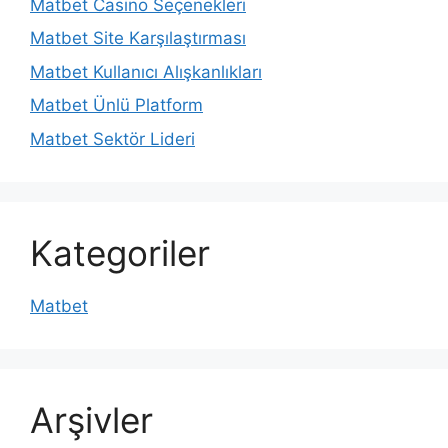
Matbet Casino Seçenekleri
Matbet Site Karşılaştırması
Matbet Kullanıcı Alışkanlıkları
Matbet Ünlü Platform
Matbet Sektör Lideri
Kategoriler
Matbet
Arşivler