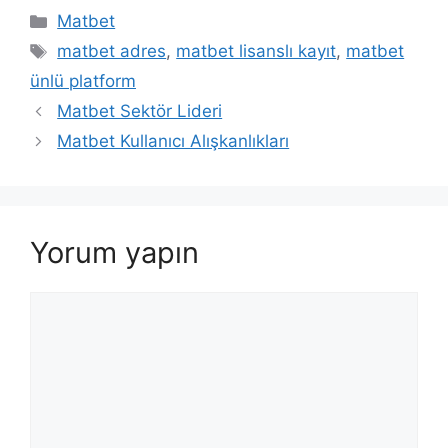
Kategoriler
Matbet
Etiketler
matbet adres
,
matbet lisanslı kayıt
,
matbet
ünlü platform
Matbet Sektör Lideri
Matbet Kullanıcı Alışkanlıkları
Yorum yapın
Yorum