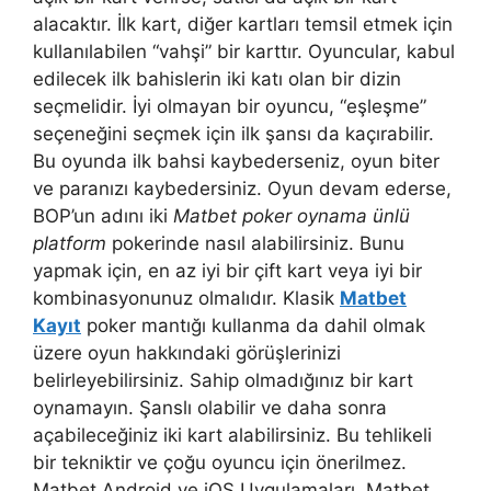
alacaktır. İlk kart, diğer kartları temsil etmek için
kullanılabilen “vahşi” bir karttır. Oyuncular, kabul
edilecek ilk bahislerin iki katı olan bir dizin
seçmelidir. İyi olmayan bir oyuncu, “eşleşme”
seçeneğini seçmek için ilk şansı da kaçırabilir.
Bu oyunda ilk bahsi kaybederseniz, oyun biter
ve paranızı kaybedersiniz. Oyun devam ederse,
BOP’un adını iki
Matbet poker oynama ünlü
platform
pokerinde nasıl alabilirsiniz. Bunu
yapmak için, en az iyi bir çift kart veya iyi bir
kombinasyonunuz olmalıdır. Klasik
Matbet
Kayıt
poker mantığı kullanma da dahil olmak
üzere oyun hakkındaki görüşlerinizi
belirleyebilirsiniz. Sahip olmadığınız bir kart
oynamayın. Şanslı olabilir ve daha sonra
açabileceğiniz iki kart alabilirsiniz. Bu tehlikeli
bir tekniktir ve çoğu oyuncu için önerilmez.
Matbet Android ve iOS Uygulamaları. Matbet