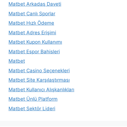
Matbet Arkadaş Daveti
Matbet Canlı Sporlar
Matbet Hızlı Ödeme
Matbet Adres Erişimi
Matbet Kupon Kullanımı
Matbet Espor Bahisleri
Matbet
Matbet Casino Seçenekleri
Matbet Site Karşılaştırması
Matbet Kullanıcı Alışkanlıkları
Matbet Ünlü Platform
Matbet Sektör Lideri