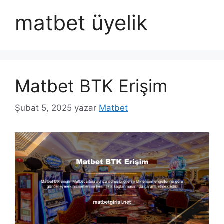
matbet üyelik
Matbet BTK Erişim
Şubat 5, 2025
yazar
Matbet