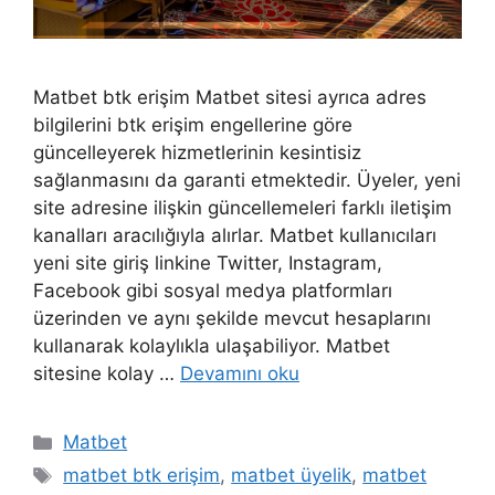
Matbet btk erişim Matbet sitesi ayrıca adres
bilgilerini btk erişim engellerine göre
güncelleyerek hizmetlerinin kesintisiz
sağlanmasını da garanti etmektedir. Üyeler, yeni
site adresine ilişkin güncellemeleri farklı iletişim
kanalları aracılığıyla alırlar. Matbet kullanıcıları
yeni site giriş linkine Twitter, Instagram,
Facebook gibi sosyal medya platformları
üzerinden ve aynı şekilde mevcut hesaplarını
kullanarak kolaylıkla ulaşabiliyor. Matbet
sitesine kolay …
Devamını oku
Kategoriler
Matbet
Etiketler
matbet btk erişim
,
matbet üyelik
,
matbet