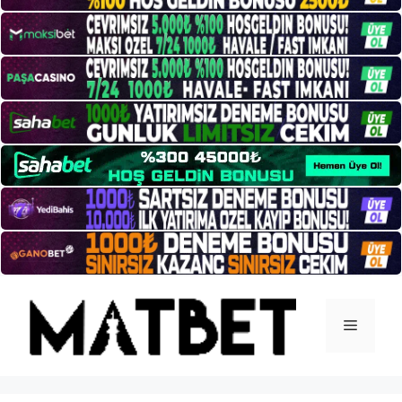
İçeriğe
atla
Menü