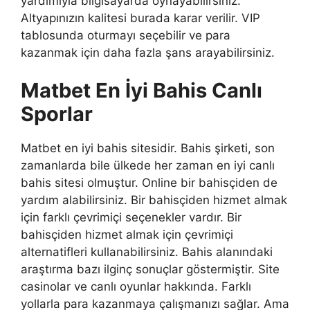
yardımıyla bilgisayarda oynayabilirsiniz.
Altyapınızın kalitesi burada karar verilir. VIP
tablosunda oturmayı seçebilir ve para
kazanmak için daha fazla şans arayabilirsiniz.
Matbet En İyi Bahis Canlı
Sporlar
Matbet en iyi bahis sitesidir. Bahis şirketi, son
zamanlarda bile ülkede her zaman en iyi canlı
bahis sitesi olmuştur. Online bir bahisçiden de
yardım alabilirsiniz. Bir bahisçiden hizmet almak
için farklı çevrimiçi seçenekler vardır. Bir
bahisçiden hizmet almak için çevrimiçi
alternatifleri kullanabilirsiniz. Bahis alanındaki
araştırma bazı ilginç sonuçlar göstermiştir. Site
casinolar ve canlı oyunlar hakkında. Farklı
yollarla para kazanmaya çalışmanızı sağlar. Ama