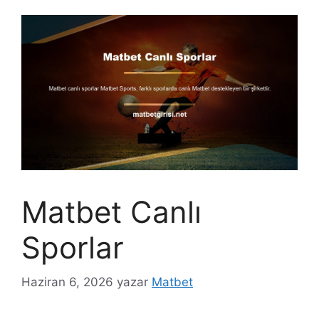
Matbet Canlı
Sporlar
Haziran 6, 2026
yazar
Matbet