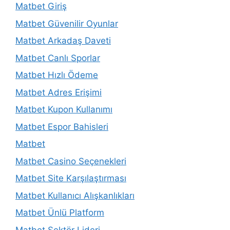
Matbet Giriş
Matbet Güvenilir Oyunlar
Matbet Arkadaş Daveti
Matbet Canlı Sporlar
Matbet Hızlı Ödeme
Matbet Adres Erişimi
Matbet Kupon Kullanımı
Matbet Espor Bahisleri
Matbet
Matbet Casino Seçenekleri
Matbet Site Karşılaştırması
Matbet Kullanıcı Alışkanlıkları
Matbet Ünlü Platform
Matbet Sektör Lideri