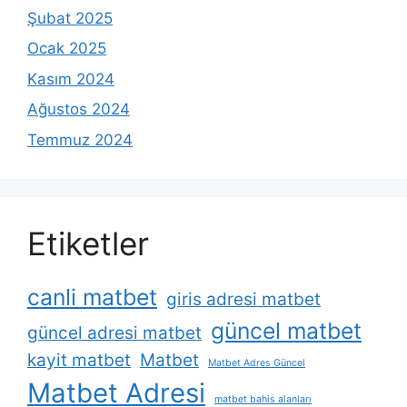
Şubat 2025
Ocak 2025
Kasım 2024
Ağustos 2024
Temmuz 2024
Etiketler
canli matbet
giris adresi matbet
güncel matbet
güncel adresi matbet
kayit matbet
Matbet
Matbet Adres Güncel
Matbet Adresi
matbet bahis alanları