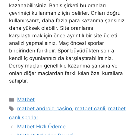
kazanabilirsiniz. Bahis şirketi bu oranları
çevrimiçi kullanmanız için belirler. Onları doğru
kullanırsanız, daha fazla para kazanma şansınız
daha yüksek olabilir. Site oranlarını
karşılaştırmak için önce ayrıntılı bir site ücreti
analizi yapmalısınız. Maç öncesi sporlar
birbirinden farklıdır. Spor büyüdükten sonra
kendi iç oyunlarınızı da karşılaştırabilirsiniz.
Derby maçları genellikle kazanma şansına ve
onları diğer maçlardan farklı kılan özel kurallara
sahiptir.
Kategoriler
Matbet
Etiketler
matbet android casino
,
matbet canli
,
matbet
canlı sporlar
Matbet Hızlı Ödeme