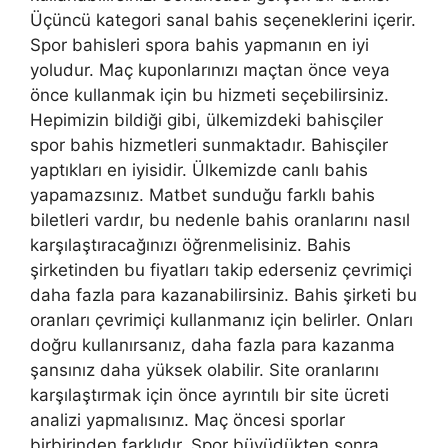
Üçüncü kategori sanal bahis seçeneklerini içerir.
Spor bahisleri spora bahis yapmanın en iyi
yoludur. Maç kuponlarınızı maçtan önce veya
önce kullanmak için bu hizmeti seçebilirsiniz.
Hepimizin bildiği gibi, ülkemizdeki bahisçiler
spor bahis hizmetleri sunmaktadır. Bahisçiler
yaptıkları en iyisidir. Ülkemizde canlı bahis
yapamazsınız. Matbet sunduğu farklı bahis
biletleri vardır, bu nedenle bahis oranlarını nasıl
karşılaştıracağınızı öğrenmelisiniz. Bahis
şirketinden bu fiyatları takip ederseniz çevrimiçi
daha fazla para kazanabilirsiniz. Bahis şirketi bu
oranları çevrimiçi kullanmanız için belirler. Onları
doğru kullanırsanız, daha fazla para kazanma
şansınız daha yüksek olabilir. Site oranlarını
karşılaştırmak için önce ayrıntılı bir site ücreti
analizi yapmalısınız. Maç öncesi sporlar
birbirinden farklıdır. Spor büyüdükten sonra