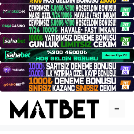
İçeriğe
atla
Menü