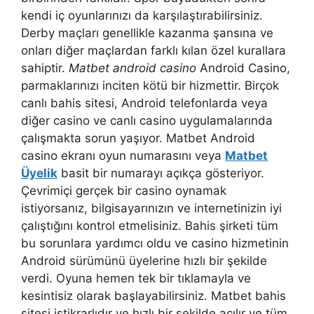
kendi iç oyunlarınızı da karşılaştırabilirsiniz.
Derby maçları genellikle kazanma şansına ve
onları diğer maçlardan farklı kılan özel kurallara
sahiptir.
Matbet android casino
Android Casino,
parmaklarınızı inciten kötü bir hizmettir. Birçok
canlı bahis sitesi, Android telefonlarda veya
diğer casino ve canlı casino uygulamalarında
çalışmakta sorun yaşıyor. Matbet Android
casino ekranı oyun numarasını veya
Matbet
Üyelik
basit bir numarayı açıkça gösteriyor.
Çevrimiçi gerçek bir casino oynamak
istiyorsanız, bilgisayarınızın ve internetinizin iyi
çalıştığını kontrol etmelisiniz. Bahis şirketi tüm
bu sorunlara yardımcı oldu ve casino hizmetinin
Android sürümünü üyelerine hızlı bir şekilde
verdi. Oyuna hemen tek bir tıklamayla ve
kesintisiz olarak başlayabilirsiniz. Matbet bahis
sitesi istikrarlıdır ve hızlı bir şekilde açılır ve tüm