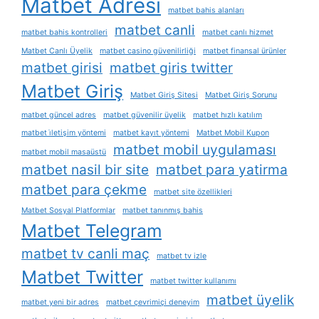
Matbet Adresi
matbet bahis alanları
matbet canli
matbet bahis kontrolleri
matbet canlı hizmet
Matbet Canlı Üyelik
matbet casino güvenilirliği
matbet finansal ürünler
matbet girisi
matbet giris twitter
Matbet Giriş
Matbet Giriş Sitesi
Matbet Giriş Sorunu
matbet güncel adres
matbet güvenilir üyelik
matbet hızlı katılım
matbet i̇letişim yöntemi
matbet kayıt yöntemi
Matbet Mobil Kupon
matbet mobil uygulaması
matbet mobil masaüstü
matbet nasil bir site
matbet para yatirma
matbet para çekme
matbet site özellikleri
Matbet Sosyal Platformlar
matbet tanınmış bahis
Matbet Telegram
matbet tv canli maç
matbet tv izle
Matbet Twitter
matbet twitter kullanımı
matbet üyelik
matbet yeni bir adres
matbet çevrimiçi deneyim