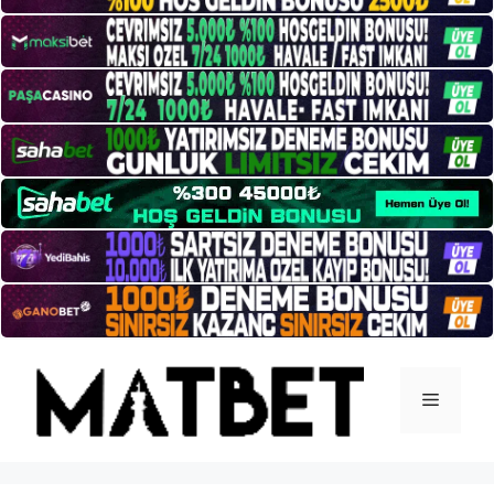
İçeriğe
atla
Menü