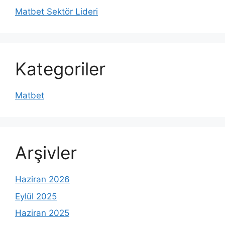
Matbet Sektör Lideri
Kategoriler
Matbet
Arşivler
Haziran 2026
Eylül 2025
Haziran 2025