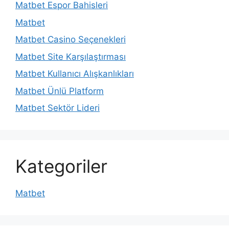
Matbet Espor Bahisleri
Matbet
Matbet Casino Seçenekleri
Matbet Site Karşılaştırması
Matbet Kullanıcı Alışkanlıkları
Matbet Ünlü Platform
Matbet Sektör Lideri
Kategoriler
Matbet