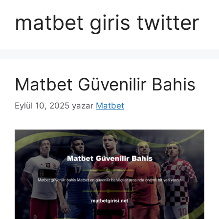
matbet giris twitter
Matbet Güvenilir Bahis
Eylül 10, 2025
yazar
Matbet