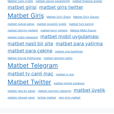
Matbet Canlı Üyelik
matbet casino güvenilirliği
matbet finansal ürünler
matbet girisi
matbet giris twitter
Matbet Giriş
Matbet Giriş Sitesi
Matbet Giriş Sorunu
matbet güncel adres
matbet güvenilir üyelik
matbet hızlı katılım
matbet i̇letişim yöntemi
matbet kayıt yöntemi
Matbet Mobil Kupon
matbet mobil uygulaması
matbet mobil masaüstü
matbet nasil bir site
matbet para yatirma
matbet para çekme
matbet site özellikleri
Matbet Sosyal Platformlar
matbet tanınmış bahis
Matbet Telegram
matbet tv canli maç
matbet tv izle
Matbet Twitter
matbet twitter kullanımı
matbet üyelik
matbet yeni bir adres
matbet çevrimiçi deneyim
matbet şikayet yanıtı
twitter matbet
yeni giris matbet