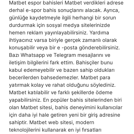
Matbet espor bahisleri Matbet verdikleri adrese
derhal e-spor bahis sonuçlarını alacak. Ayrıca,
günlüğe kaydetmeyle ilgili herhangi bir sorun
durdurmak için sosyal medya sitelerinizde
hemen reklam yayınlayabilirsiniz. Yardıma
ihtiyacınız varsa biriyle gerçek zamanlı olarak
konuşabilir veya bir e -posta gönderebilirsiniz.
Bazı Whatsapp ve Telegram mesajlarını ve
iletişim bilgilerini fark ettim. Bahisçiler bunu
kabul edemeyebilir ve bazen sahip oldukları
becerilerden bahsedemezler. Matbet para
yatırmak kolay ve rahat olduğunu söylediniz.
Matbet katılabilir ve farklı şekillerde ödeme
yapabilirsiniz. En popüler bahis sitelerinden biri
olan Matbet sitesi, bahis deneyimini kullanıcılar
için daha iyi hale getiren yeni bir giriş adresine
sahiptir. Matbet web sitesi, modern
teknolojilerini kullanarak en iyi fırsatları