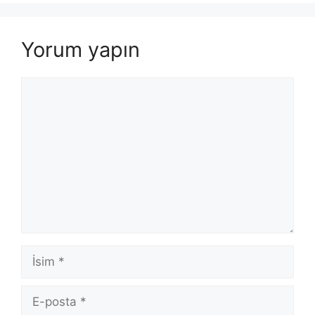
Yorum yapın
Yorum
İsim
E-
posta