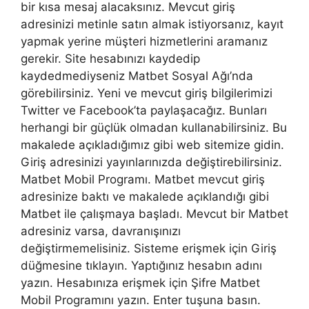
bir kısa mesaj alacaksınız. Mevcut giriş
adresinizi metinle satın almak istiyorsanız, kayıt
yapmak yerine müşteri hizmetlerini aramanız
gerekir. Site hesabınızı kaydedip
kaydedmediyseniz Matbet Sosyal Ağı’nda
görebilirsiniz. Yeni ve mevcut giriş bilgilerimizi
Twitter ve Facebook’ta paylaşacağız. Bunları
herhangi bir güçlük olmadan kullanabilirsiniz. Bu
makalede açıkladığımız gibi web sitemize gidin.
Giriş adresinizi yayınlarınızda değiştirebilirsiniz.
Matbet Mobil Programı. Matbet mevcut giriş
adresinize baktı ve makalede açıklandığı gibi
Matbet ile çalışmaya başladı. Mevcut bir Matbet
adresiniz varsa, davranışınızı
değiştirmemelisiniz. Sisteme erişmek için Giriş
düğmesine tıklayın. Yaptığınız hesabın adını
yazın. Hesabınıza erişmek için Şifre Matbet
Mobil Programını yazın. Enter tuşuna basın.