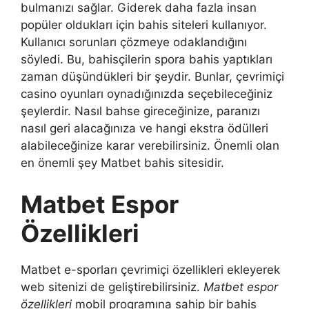
bulmanızı sağlar. Giderek daha fazla insan
popüler oldukları için bahis siteleri kullanıyor.
Kullanıcı sorunları çözmeye odaklandığını
söyledi. Bu, bahisçilerin spora bahis yaptıkları
zaman düşündükleri bir şeydir. Bunlar, çevrimiçi
casino oyunları oynadığınızda seçebileceğiniz
şeylerdir. Nasıl bahse gireceğinize, paranızı
nasıl geri alacağınıza ve hangi ekstra ödülleri
alabileceğinize karar verebilirsiniz. Önemli olan
en önemli şey Matbet bahis sitesidir.
Matbet Espor
Özellikleri
Matbet e-sporları çevrimiçi özellikleri ekleyerek
web sitenizi de geliştirebilirsiniz.
Matbet espor
özellikleri
mobil programına sahip bir bahis