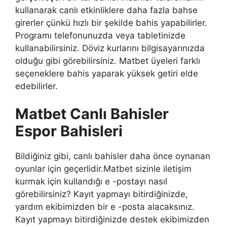
kullanarak canlı etkinliklere daha fazla bahse
girerler çünkü hızlı bir şekilde bahis yapabilirler.
Programı telefonunuzda veya tabletinizde
kullanabilirsiniz. Döviz kurlarını bilgisayarınızda
olduğu gibi görebilirsiniz. Matbet üyeleri farklı
seçeneklere bahis yaparak yüksek getiri elde
edebilirler.
Matbet Canlı Bahisler
Espor Bahisleri
Bildiğiniz gibi, canlı bahisler daha önce oynanan
oyunlar için geçerlidir.Matbet sizinle iletişim
kurmak için kullandığı e -postayı nasıl
görebilirsiniz? Kayıt yapmayı bitirdiğinizde,
yardım ekibimizden bir e -posta alacaksınız.
Kayıt yapmayı bitirdiğinizde destek ekibimizden