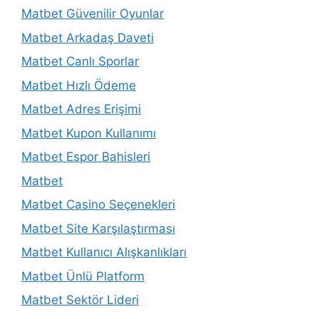
Matbet Güvenilir Oyunlar
Matbet Arkadaş Daveti
Matbet Canlı Sporlar
Matbet Hızlı Ödeme
Matbet Adres Erişimi
Matbet Kupon Kullanımı
Matbet Espor Bahisleri
Matbet
Matbet Casino Seçenekleri
Matbet Site Karşılaştırması
Matbet Kullanıcı Alışkanlıkları
Matbet Ünlü Platform
Matbet Sektör Lideri