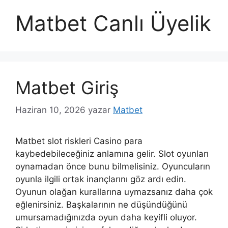
Matbet Canlı Üyelik
Matbet Giriş
Haziran 10, 2026
yazar
Matbet
Matbet slot riskleri Casino para
kaybedebileceğiniz anlamına gelir. Slot oyunları
oynamadan önce bunu bilmelisiniz. Oyuncuların
oyunla ilgili ortak inançlarını göz ardı edin.
Oyunun olağan kurallarına uymazsanız daha çok
eğlenirsiniz. Başkalarının ne düşündüğünü
umursamadığınızda oyun daha keyifli oluyor.