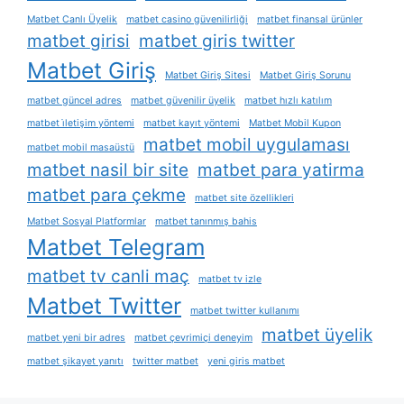
Matbet Canlı Üyelik
matbet casino güvenilirliği
matbet finansal ürünler
matbet girisi
matbet giris twitter
Matbet Giriş
Matbet Giriş Sitesi
Matbet Giriş Sorunu
matbet güncel adres
matbet güvenilir üyelik
matbet hızlı katılım
matbet i̇letişim yöntemi
matbet kayıt yöntemi
Matbet Mobil Kupon
matbet mobil uygulaması
matbet mobil masaüstü
matbet nasil bir site
matbet para yatirma
matbet para çekme
matbet site özellikleri
Matbet Sosyal Platformlar
matbet tanınmış bahis
Matbet Telegram
matbet tv canli maç
matbet tv izle
Matbet Twitter
matbet twitter kullanımı
matbet üyelik
matbet yeni bir adres
matbet çevrimiçi deneyim
matbet şikayet yanıtı
twitter matbet
yeni giris matbet