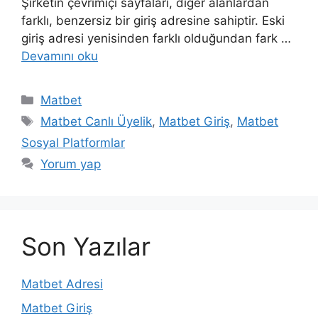
Şirketin çevrimiçi sayfaları, diğer alanlardan
farklı, benzersiz bir giriş adresine sahiptir. Eski
giriş adresi yenisinden farklı olduğundan fark …
Devamını oku
Kategoriler
Matbet
Etiketler
Matbet Canlı Üyelik
,
Matbet Giriş
,
Matbet
Sosyal Platformlar
Yorum yap
Son Yazılar
Matbet Adresi
Matbet Giriş