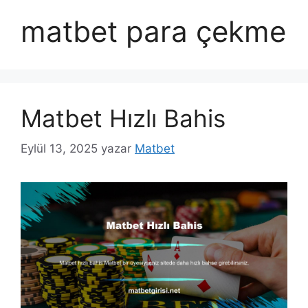
matbet para çekme
Matbet Hızlı Bahis
Eylül 13, 2025
yazar
Matbet