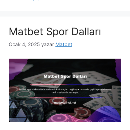
Matbet Spor Dalları
Ocak 4, 2025
yazar
Matbet