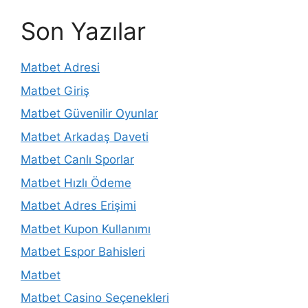
Son Yazılar
Matbet Adresi
Matbet Giriş
Matbet Güvenilir Oyunlar
Matbet Arkadaş Daveti
Matbet Canlı Sporlar
Matbet Hızlı Ödeme
Matbet Adres Erişimi
Matbet Kupon Kullanımı
Matbet Espor Bahisleri
Matbet
Matbet Casino Seçenekleri