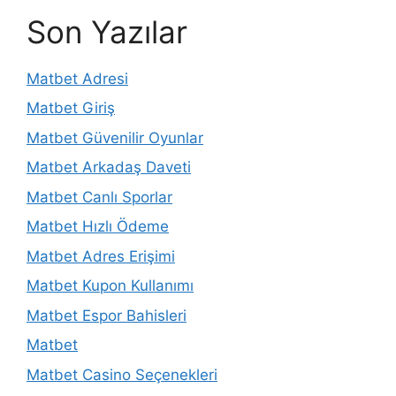
Son Yazılar
Matbet Adresi
Matbet Giriş
Matbet Güvenilir Oyunlar
Matbet Arkadaş Daveti
Matbet Canlı Sporlar
Matbet Hızlı Ödeme
Matbet Adres Erişimi
Matbet Kupon Kullanımı
Matbet Espor Bahisleri
Matbet
Matbet Casino Seçenekleri