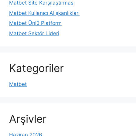
Matbet Site Karşılaştırması
Matbet Kullanıcı Alışkanlıkları
Matbet Ünlü Platform
Matbet Sektör Lideri
Kategoriler
Matbet
Arşivler
Haziran 2026