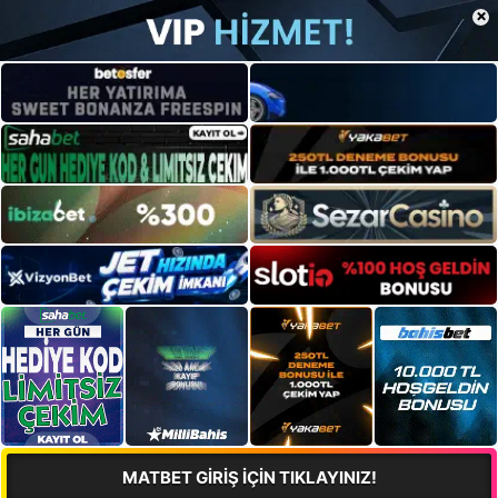
×
MATBET GİRİŞ İÇİN TIKLAYINIZ!