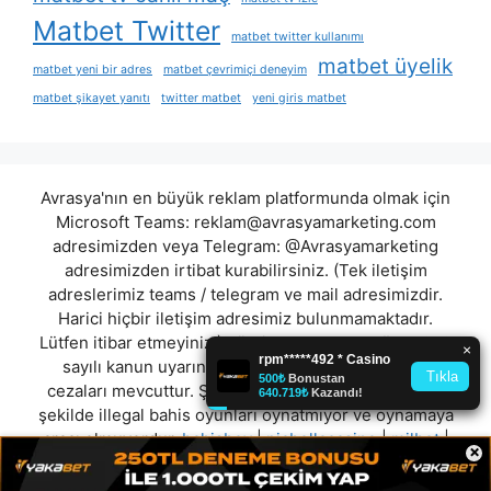
Matbet Twitter
matbet twitter kullanımı
matbet üyelik
matbet yeni bir adres
matbet çevrimiçi deneyim
matbet şikayet yanıtı
twitter matbet
yeni giris matbet
Avrasya'nın en büyük reklam platformunda olmak için
Microsoft Teams:
reklam@avrasyamarketing.com
adresimizden veya Telegram: @Avrasyamarketing
adresimizden irtibat kurabilirsiniz. (Tek iletişim
adreslerimiz teams / telegram ve mail adresimizdir.
Harici hiçbir iletişim adresimiz bulunmamaktadır.
Lütfen itibar etmeyiniz.) Türkiye yasalarına göre 7258
sayılı kanun uyarınca yasa dışı bahis oynamanın
cezaları mevcuttur. Şu an bulunduğunuz site hiç bir
şekilde illegal bahis oyunları oynatmıyor ve oynamaya
aracı olmuyordur.
bahisbey
|
piabellacasino
|
milbet
|
×
betlogi
|
casiwoon
|
underoverbet
|
savoybetting
|
qbet