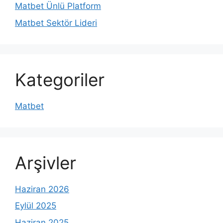
Matbet Ünlü Platform
Matbet Sektör Lideri
Kategoriler
Matbet
Arşivler
Haziran 2026
Eylül 2025
Haziran 2025