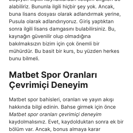
alabiliriz. Bununla ilgili hiçbir şey yok. Ancak,
buna lisans dosyası olarak adlandırmak yerine,
Pusula olarak adlandırıyoruz. Giriş yaptıktan
sonra ilgili lisans damgasını bulabilirsiniz. Bu,
kaynağın güvenilir olup olmadığına
bakılmaksızın bizim için çok önemli bir
mühürdür. Bu basit bir kurs, bu yüzden herkes
bunu bilmeli.
Matbet Spor Oranları
Çevrimiçi Deneyim
Matbet spor bahisleri, oranları ve yayın akışı
hakkında bilgi edinin. Bahse girmek için önce
Matbet spor oranları çevrimiçi deneyim
kaydolmalısınız. Evet, kaydolduktan sonra ek bir
bölüm var. Ancak, bonus almaya karar