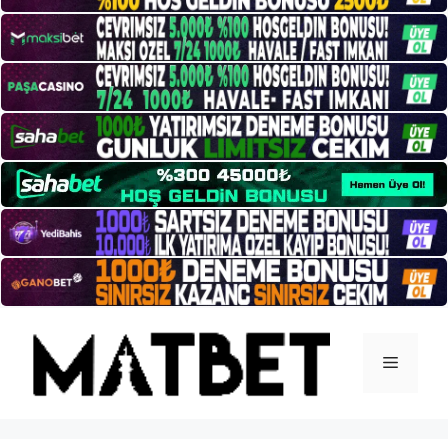
İçeriğe
atla
Menü