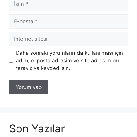
İsim
E-
posta
İnternet
sitesi
Daha sonraki yorumlarımda kullanılması için
adım, e-posta adresim ve site adresim bu
tarayıcıya kaydedilsin.
Son Yazılar