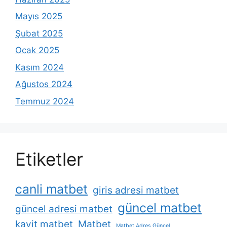
Mayıs 2025
Şubat 2025
Ocak 2025
Kasım 2024
Ağustos 2024
Temmuz 2024
Etiketler
canli matbet
giris adresi matbet
güncel matbet
güncel adresi matbet
kayit matbet
Matbet
Matbet Adres Güncel