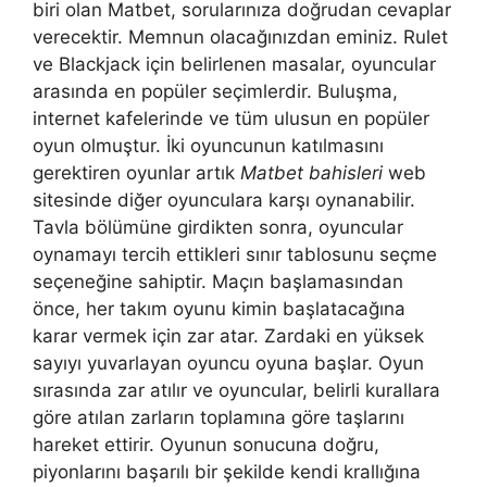
biri olan Matbet, sorularınıza doğrudan cevaplar
verecektir. Memnun olacağınızdan eminiz. Rulet
ve Blackjack için belirlenen masalar, oyuncular
arasında en popüler seçimlerdir. Buluşma,
internet kafelerinde ve tüm ulusun en popüler
oyun olmuştur. İki oyuncunun katılmasını
gerektiren oyunlar artık
Matbet bahisleri
web
sitesinde diğer oyunculara karşı oynanabilir.
Tavla bölümüne girdikten sonra, oyuncular
oynamayı tercih ettikleri sınır tablosunu seçme
seçeneğine sahiptir. Maçın başlamasından
önce, her takım oyunu kimin başlatacağına
karar vermek için zar atar. Zardaki en yüksek
sayıyı yuvarlayan oyuncu oyuna başlar. Oyun
sırasında zar atılır ve oyuncular, belirli kurallara
göre atılan zarların toplamına göre taşlarını
hareket ettirir. Oyunun sonucuna doğru,
piyonlarını başarılı bir şekilde kendi krallığına