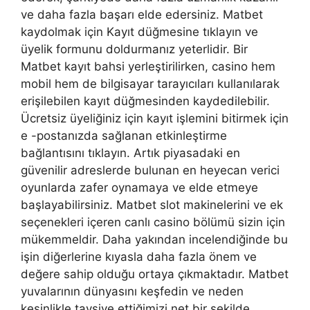
ve daha fazla başarı elde edersiniz. Matbet
kaydolmak için Kayıt düğmesine tıklayın ve
üyelik formunu doldurmanız yeterlidir. Bir
Matbet kayıt bahsi yerleştirilirken, casino hem
mobil hem de bilgisayar tarayıcıları kullanılarak
erişilebilen kayıt düğmesinden kaydedilebilir.
Ücretsiz üyeliğiniz için kayıt işlemini bitirmek için
e -postanızda sağlanan etkinleştirme
bağlantısını tıklayın. Artık piyasadaki en
güvenilir adreslerde bulunan en heyecan verici
oyunlarda zafer oynamaya ve elde etmeye
başlayabilirsiniz. Matbet slot makinelerini ve ek
seçenekleri içeren canlı casino bölümü sizin için
mükemmeldir. Daha yakından incelendiğinde bu
işin diğerlerine kıyasla daha fazla önem ve
değere sahip olduğu ortaya çıkmaktadır. Matbet
yuvalarının dünyasını keşfedin ve neden
kesinlikle tavsiye ettiğimizi net bir şekilde