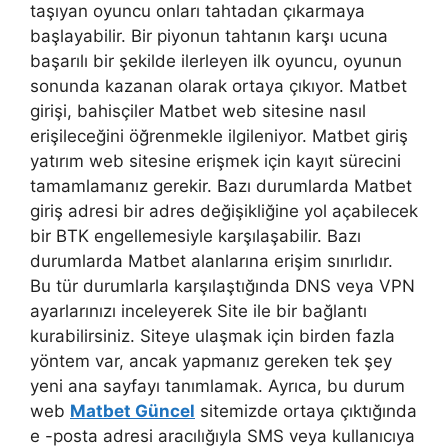
taşıyan oyuncu onları tahtadan çıkarmaya
başlayabilir. Bir piyonun tahtanın karşı ucuna
başarılı bir şekilde ilerleyen ilk oyuncu, oyunun
sonunda kazanan olarak ortaya çıkıyor. Matbet
girişi, bahisçiler Matbet web sitesine nasıl
erişileceğini öğrenmekle ilgileniyor. Matbet giriş
yatırım web sitesine erişmek için kayıt sürecini
tamamlamanız gerekir. Bazı durumlarda Matbet
giriş adresi bir adres değişikliğine yol açabilecek
bir BTK engellemesiyle karşılaşabilir. Bazı
durumlarda Matbet alanlarına erişim sınırlıdır.
Bu tür durumlarla karşılaştığında DNS veya VPN
ayarlarınızı inceleyerek Site ile bir bağlantı
kurabilirsiniz. Siteye ulaşmak için birden fazla
yöntem var, ancak yapmanız gereken tek şey
yeni ana sayfayı tanımlamak. Ayrıca, bu durum
web
Matbet Güncel
sitemizde ortaya çıktığında
e -posta adresi aracılığıyla SMS veya kullanıcıya