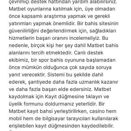
çevrimiçi destek hattından yardım alabilirsiniz.
Matbet oyunlarına katılmak için, üye olmadan
önce kapsamlı araştırma yapmak ve gerekli
yatırımları yapmak önemlidir. Bir bahis sitesinin
güvenilirliğini değerlendirmek için, sağladıkları
hizmetlerin başarı oranını incelemeliyiz. Bu
nedenle, birçok kişi her şey dahil Matbet bahis
alanlarını tercih etmektedir. Canlı destek
ekibimiz, bir spor bahis oyununa başlamadan
önce mümkün olduğunca çok sayıda soruya
yanıt verecektir. Sistemi bu şekilde dahil
ederek, şantiyede daha fazla uzmanlık kazanır
ve daha fazla başarı elde edersiniz. Matbet
kaydolmak için Kayıt düğmesine tıklayın ve
üyelik formunu doldurmanız yeterlidir. Bir
Matbet kayıt bahsi yerleştirilirken, casino hem
mobil hem de bilgisayar tarayıcıları kullanılarak
erişilebilen kayıt düğmesinden kaydedilebilir.