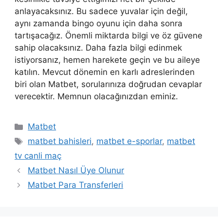
anlayacaksınız. Bu sadece yuvalar için değil,
aynı zamanda bingo oyunu için daha sonra
tartışacağız. Önemli miktarda bilgi ve öz güvene
sahip olacaksınız. Daha fazla bilgi edinmek
istiyorsanız, hemen harekete geçin ve bu aileye
katılın. Mevcut dönemin en karlı adreslerinden
biri olan Matbet, sorularınıza doğrudan cevaplar
verecektir. Memnun olacağınızdan eminiz.
Kategoriler
Matbet
Etiketler
matbet bahisleri
,
matbet e-sporlar
,
matbet
tv canli maç
Matbet Nasıl Üye Olunur
Matbet Para Transferleri