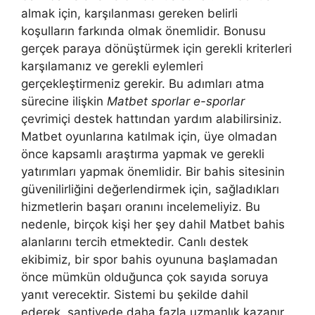
almak için, karşılanması gereken belirli
koşulların farkında olmak önemlidir. Bonusu
gerçek paraya dönüştürmek için gerekli kriterleri
karşılamanız ve gerekli eylemleri
gerçekleştirmeniz gerekir. Bu adımları atma
sürecine ilişkin
Matbet sporlar e-sporlar
çevrimiçi destek hattından yardım alabilirsiniz.
Matbet oyunlarına katılmak için, üye olmadan
önce kapsamlı araştırma yapmak ve gerekli
yatırımları yapmak önemlidir. Bir bahis sitesinin
güvenilirliğini değerlendirmek için, sağladıkları
hizmetlerin başarı oranını incelemeliyiz. Bu
nedenle, birçok kişi her şey dahil Matbet bahis
alanlarını tercih etmektedir. Canlı destek
ekibimiz, bir spor bahis oyununa başlamadan
önce mümkün olduğunca çok sayıda soruya
yanıt verecektir. Sistemi bu şekilde dahil
ederek, şantiyede daha fazla uzmanlık kazanır