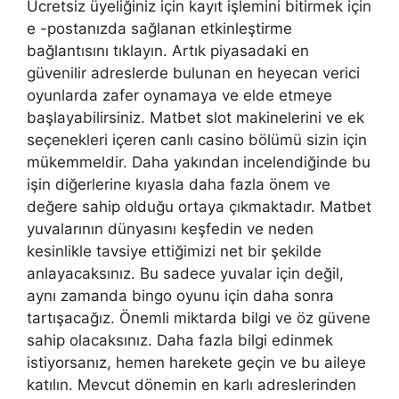
Ücretsiz üyeliğiniz için kayıt işlemini bitirmek için
e -postanızda sağlanan etkinleştirme
bağlantısını tıklayın. Artık piyasadaki en
güvenilir adreslerde bulunan en heyecan verici
oyunlarda zafer oynamaya ve elde etmeye
başlayabilirsiniz. Matbet slot makinelerini ve ek
seçenekleri içeren canlı casino bölümü sizin için
mükemmeldir. Daha yakından incelendiğinde bu
işin diğerlerine kıyasla daha fazla önem ve
değere sahip olduğu ortaya çıkmaktadır. Matbet
yuvalarının dünyasını keşfedin ve neden
kesinlikle tavsiye ettiğimizi net bir şekilde
anlayacaksınız. Bu sadece yuvalar için değil,
aynı zamanda bingo oyunu için daha sonra
tartışacağız. Önemli miktarda bilgi ve öz güvene
sahip olacaksınız. Daha fazla bilgi edinmek
istiyorsanız, hemen harekete geçin ve bu aileye
katılın. Mevcut dönemin en karlı adreslerinden