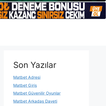
Son Yazılar
Matbet Adresi
Matbet Giriş
Matbet Güvenilir Oyunlar
Matbet Arkadaş Daveti