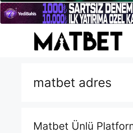
İçeriğe
atla
matbet adres
Matbet Ünlü Platfor