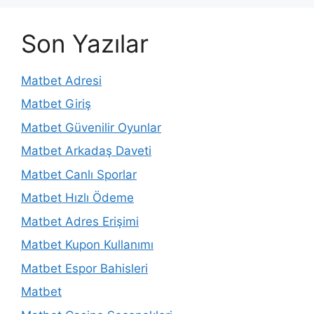
Son Yazılar
Matbet Adresi
Matbet Giriş
Matbet Güvenilir Oyunlar
Matbet Arkadaş Daveti
Matbet Canlı Sporlar
Matbet Hızlı Ödeme
Matbet Adres Erişimi
Matbet Kupon Kullanımı
Matbet Espor Bahisleri
Matbet