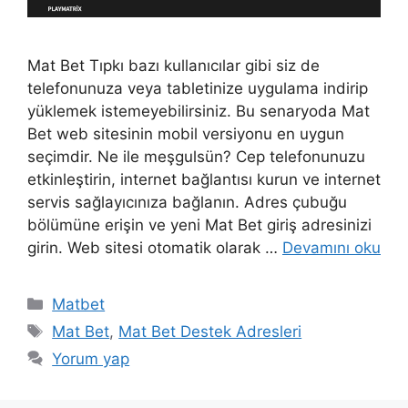
Mat Bet Tıpkı bazı kullanıcılar gibi siz de
telefonunuza veya tabletinize uygulama indirip
yüklemek istemeyebilirsiniz. Bu senaryoda Mat
Bet web sitesinin mobil versiyonu en uygun
seçimdir. Ne ile meşgulsün? Cep telefonunuzu
etkinleştirin, internet bağlantısı kurun ve internet
servis sağlayıcınıza bağlanın. Adres çubuğu
bölümüne erişin ve yeni Mat Bet giriş adresinizi
girin. Web sitesi otomatik olarak …
Devamını oku
Kategoriler
Matbet
Etiketler
Mat Bet
,
Mat Bet Destek Adresleri
Yorum yap