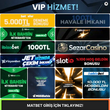
×
MATBET GİRİŞ İÇİN TIKLAYINIZ!