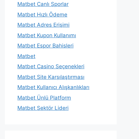
Matbet Canlı Sporlar
Matbet Hızlı Ödeme
Matbet Adres Erişimi
Matbet Kupon Kullanımı
Matbet Espor Bahisleri
Matbet
Matbet Casino Seçenekleri
Matbet Site Karşılaştırması
Matbet Kullanıcı Alışkanlıkları
Matbet Ünlü Platform
Matbet Sektör Lideri