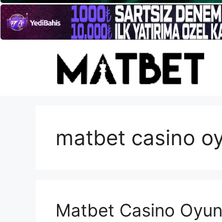
İçeriğe
atla
matbet casino oy
Matbet Casino Oyunl