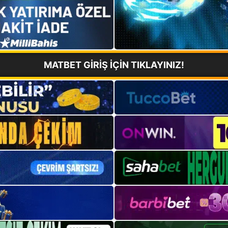
MATBET GİRİŞ İÇİN TIKLAYINIZ!