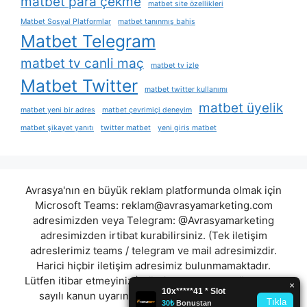
matbet para çekme
matbet site özellikleri
Matbet Sosyal Platformlar
matbet tanınmış bahis
Matbet Telegram
matbet tv canli maç
matbet tv izle
Matbet Twitter
matbet twitter kullanımı
matbet üyelik
matbet yeni bir adres
matbet çevrimiçi deneyim
matbet şikayet yanıtı
twitter matbet
yeni giris matbet
Avrasya'nın en büyük reklam platformunda olmak için
Microsoft Teams:
reklam@avrasyamarketing.com
adresimizden veya Telegram: @Avrasyamarketing
adresimizden irtibat kurabilirsiniz. (Tek iletişim
adreslerimiz teams / telegram ve mail adresimizdir.
Harici hiçbir iletişim adresimiz bulunmamaktadır.
Lütfen itibar etmeyiniz.) Türkiye yasalarına göre 7258
sayılı kanun uyarınca yasa dışı bahis oynamanın