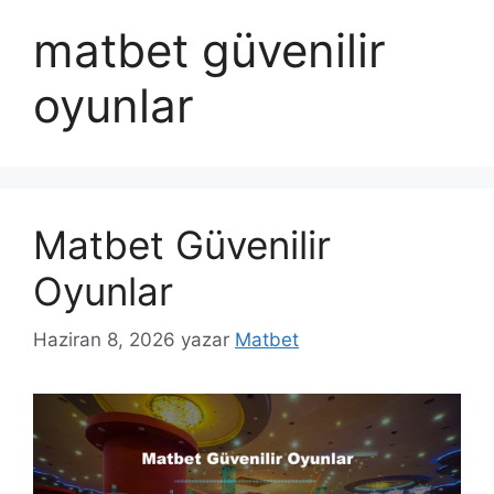
matbet güvenilir
oyunlar
Matbet Güvenilir
Oyunlar
Haziran 8, 2026
yazar
Matbet