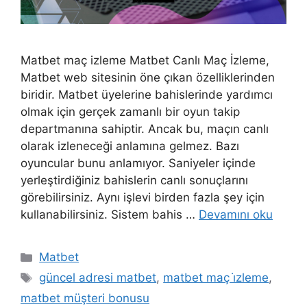
Matbet maç izleme Matbet Canlı Maç İzleme,
Matbet web sitesinin öne çıkan özelliklerinden
biridir. Matbet üyelerine bahislerinde yardımcı
olmak için gerçek zamanlı bir oyun takip
departmanına sahiptir. Ancak bu, maçın canlı
olarak izleneceği anlamına gelmez. Bazı
oyuncular bunu anlamıyor. Saniyeler içinde
yerleştirdiğiniz bahislerin canlı sonuçlarını
görebilirsiniz. Aynı işlevi birden fazla şey için
kullanabilirsiniz. Sistem bahis …
Devamını oku
Kategoriler
Matbet
Etiketler
güncel adresi matbet
,
matbet maç i̇zleme
,
matbet müşteri bonusu