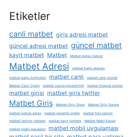
Etiketler
canli matbet
giris adresi matbet
güncel matbet
güncel adresi matbet
kayit matbet
Matbet
Matbet Adres Güncel
Matbet Adresi
matbet bahis alanları
matbet canli
matbet bahis kontrolleri
matbet canlı hizmet
Matbet Canlı Üyelik
matbet casino güvenilirliği
matbet finansal ürünler
matbet girisi
matbet giris twitter
Matbet Giriş
Matbet Giriş Sitesi
Matbet Giriş Sorunu
matbet güncel adres
matbet güvenilir üyelik
matbet hızlı katılım
matbet i̇letişim yöntemi
matbet kayıt yöntemi
Matbet Mobil Kupon
matbet mobil uygulaması
matbet mobil masaüstü
matbet nasil bir site
matbet para yatirma