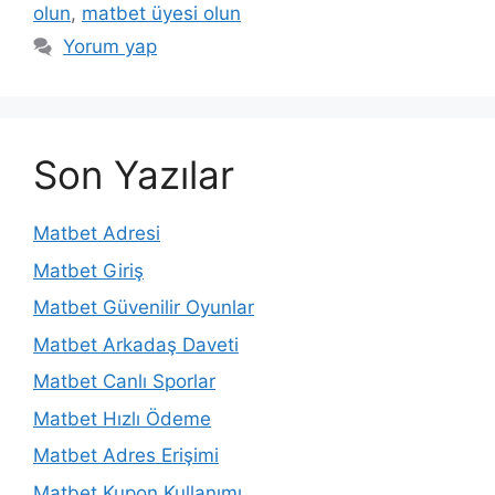
olun
,
matbet üyesi olun
Yorum yap
Son Yazılar
Matbet Adresi
Matbet Giriş
Matbet Güvenilir Oyunlar
Matbet Arkadaş Daveti
Matbet Canlı Sporlar
Matbet Hızlı Ödeme
Matbet Adres Erişimi
Matbet Kupon Kullanımı