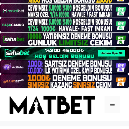
İçeriğe
atla
Menü