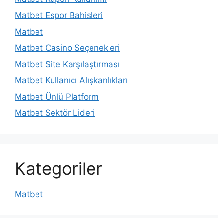
Matbet Espor Bahisleri
Matbet
Matbet Casino Seçenekleri
Matbet Site Karşılaştırması
Matbet Kullanıcı Alışkanlıkları
Matbet Ünlü Platform
Matbet Sektör Lideri
Kategoriler
Matbet