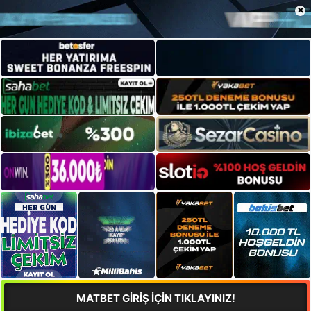
×
MATBET GİRİŞ İÇİN TIKLAYINIZ!