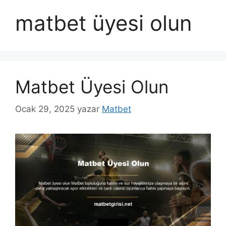
matbet üyesi olun
Matbet Üyesi Olun
Ocak 29, 2025
yazar
Matbet