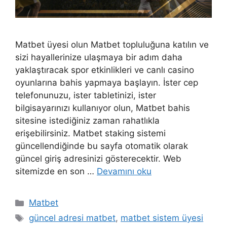
Matbet üyesi olun Matbet topluluğuna katılın ve
sizi hayallerinize ulaşmaya bir adım daha
yaklaştıracak spor etkinlikleri ve canlı casino
oyunlarına bahis yapmaya başlayın. İster cep
telefonunuzu, ister tabletinizi, ister
bilgisayarınızı kullanıyor olun, Matbet bahis
sitesine istediğiniz zaman rahatlıkla
erişebilirsiniz. Matbet staking sistemi
güncellendiğinde bu sayfa otomatik olarak
güncel giriş adresinizi gösterecektir. Web
sitemizde en son …
Devamını oku
Kategoriler
Matbet
Etiketler
güncel adresi matbet
,
matbet sistem üyesi