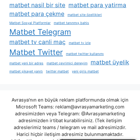
matbet nasil bir site
matbet para yatirma
matbet para çekme
matbet site özellikleri
Matbet Sosyal Platformlar
matbet tanınmış bahis
Matbet Telegram
matbet tv canli maç
matbet tv izle
Matbet Twitter
matbet twitter kullanımı
matbet üyelik
matbet yeni bir adres
matbet çevrimiçi deneyim
matbet şikayet yanıtı
twitter matbet
yeni giris matbet
Avrasya'nın en büyük reklam platformunda olmak için
Microsoft Teams:
reklam@avrasyamarketing.com
adresimizden veya Telegram: @Avrasyamarketing
adresimizden irtibat kurabilirsiniz. (Tek iletişim
adreslerimiz teams / telegram ve mail adresimizdir.
Harici hiçbir iletişim adresimiz bulunmamaktadır.