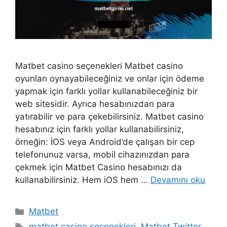
Matbet casino seçenekleri Matbet casino
oyunları oynayabileceğiniz ve onlar için ödeme
yapmak için farklı yollar kullanabileceğiniz bir
web sitesidir. Ayrıca hesabınızdan para
yatırabilir ve para çekebilirsiniz. Matbet casino
hesabınız için farklı yollar kullanabilirsiniz,
örneğin: İOS veya Android’de çalışan bir cep
telefonunuz varsa, mobil cihazınızdan para
çekmek için Matbet Casino hesabınızı da
kullanabilirsiniz. Hem iOS hem …
Devamını oku
Kategoriler
Matbet
Etiketler
matbet casino seçenekleri
,
Matbet Twitter
,