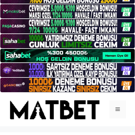
İçeriğe
atla
Menü