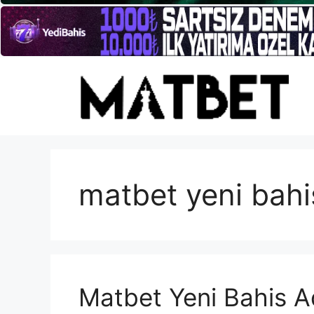
İçeriğe
atla
matbet yeni bahi
Matbet Yeni Bahis A