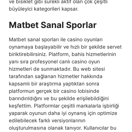
ve bisiklet gibi sürekli aktif olan çok çeşitli
büyüleyici kategorileri kapsar.
Matbet Sanal Sporlar
Matbet sanal sporları ile casino oyunları
oynamaya başlayabilir ve hızlı bir şekilde servet
biriktirebilirsiniz. Platform, bahis hizmetlerinin
yanı sıra profesyonel canlı casino oyun
hizmetleri de sunmaktadır. Bu web sitesi
tarafından sağlanan hizmetler hakkında
kapsamlı bir araştırma yaptıktan sonra
platformun gerçek bir casino lobisinde
barındırıldığını ve bu şekilde erişilebildiğini
keşfettim. Platformlar çeşitli markalarla işbirliği
yaparak oyunun daha iyi oynanış için optimize
edilebilecek farklı versiyonlarının
oluşturulmasına olanak tanıyor. Kullanıcılar bu