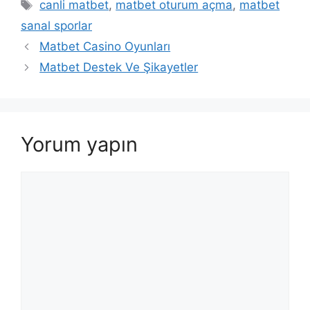
Etiketler
canli matbet
,
matbet oturum açma
,
matbet
sanal sporlar
Matbet Casino Oyunları
Matbet Destek Ve Şikayetler
Yorum yapın
Yorum