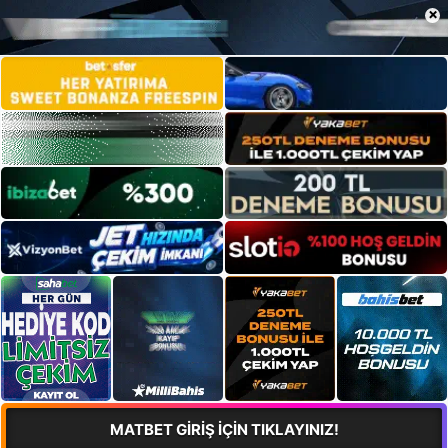
×
MATBET GİRİŞ İÇİN TIKLAYINIZ!