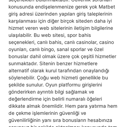
konusunda endişelenmenize gerek yok Matbet
giriş adresi üzerinden yapılan giriş taleplerinin
karşılanması için diğer birçok siteden daha iyi
hizmet veren web sitelerinin iletişim bilgilerine
ulaşılabilir. Bu web sitesi, spor bahis
seçenekleri, canlı bahis, canlı casinolar, casino
oyunları, canlı bingo, sanal sporlar ve özel
bonuslar dahil olmak üzere çok çeşitli hizmetler
sunmaktadır. Sitenin benzer hizmetlere
alternatif olarak kurul tarafından onaylandığı
söylenebilir. Çoğu web hizmeti genellikle bu
şekilde sunulur. Oyun platformu girişlerini
gönderirken ayrıntılı bilgi sağlamak ve
değerlendirme için belirli numaralı öğeleri
dikkate almak önemlidir. Hem para yatırma hem
de çekme işlemlerinin güvenliği ve
güvenilirliğinin yanı sıra bonusların hesabınıza