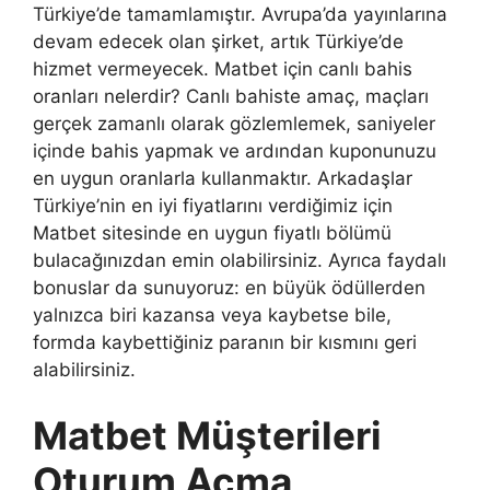
Türkiye’de tamamlamıştır. Avrupa’da yayınlarına
devam edecek olan şirket, artık Türkiye’de
hizmet vermeyecek. Matbet için canlı bahis
oranları nelerdir? Canlı bahiste amaç, maçları
gerçek zamanlı olarak gözlemlemek, saniyeler
içinde bahis yapmak ve ardından kuponunuzu
en uygun oranlarla kullanmaktır. Arkadaşlar
Türkiye’nin en iyi fiyatlarını verdiğimiz için
Matbet sitesinde en uygun fiyatlı bölümü
bulacağınızdan emin olabilirsiniz. Ayrıca faydalı
bonuslar da sunuyoruz: en büyük ödüllerden
yalnızca biri kazansa veya kaybetse bile,
formda kaybettiğiniz paranın bir kısmını geri
alabilirsiniz.
Matbet Müşterileri
Oturum Açma