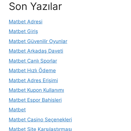
Son Yazılar
Matbet Adresi
Matbet Giriş
Matbet Güvenilir Oyunlar
Matbet Arkadaş Daveti
Matbet Canlı Sporlar
Matbet Hızlı Ödeme
Matbet Adres Erişimi
Matbet Kupon Kullanımı
Matbet Espor Bahisleri
Matbet
Matbet Casino Seçenekleri
Matbet Site Karşılaştırması