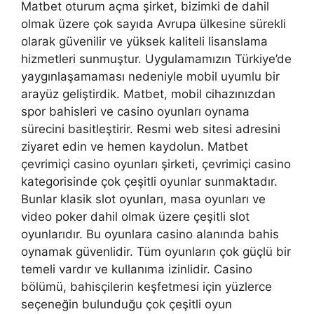
Matbet oturum açma şirket, bizimki de dahil
olmak üzere çok sayıda Avrupa ülkesine sürekli
olarak güvenilir ve yüksek kaliteli lisanslama
hizmetleri sunmuştur. Uygulamamızın Türkiye’de
yaygınlaşamaması nedeniyle mobil uyumlu bir
arayüz geliştirdik. Matbet, mobil cihazınızdan
spor bahisleri ve casino oyunları oynama
sürecini basitleştirir. Resmi web sitesi adresini
ziyaret edin ve hemen kaydolun. Matbet
çevrimiçi casino oyunları şirketi, çevrimiçi casino
kategorisinde çok çeşitli oyunlar sunmaktadır.
Bunlar klasik slot oyunları, masa oyunları ve
video poker dahil olmak üzere çeşitli slot
oyunlarıdır. Bu oyunlara casino alanında bahis
oynamak güvenlidir. Tüm oyunların çok güçlü bir
temeli vardır ve kullanıma izinlidir. Casino
bölümü, bahisçilerin keşfetmesi için yüzlerce
seçeneğin bulunduğu çok çeşitli oyun