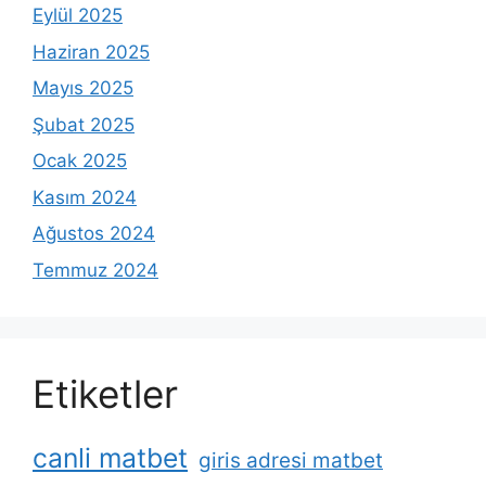
Eylül 2025
Haziran 2025
Mayıs 2025
Şubat 2025
Ocak 2025
Kasım 2024
Ağustos 2024
Temmuz 2024
Etiketler
canli matbet
giris adresi matbet