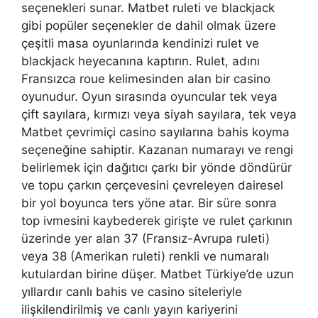
seçenekleri sunar. Matbet ruleti ve blackjack
gibi popüler seçenekler de dahil olmak üzere
çeşitli masa oyunlarında kendinizi rulet ve
blackjack heyecanına kaptırın. Rulet, adını
Fransızca roue kelimesinden alan bir casino
oyunudur. Oyun sırasında oyuncular tek veya
çift sayılara, kırmızı veya siyah sayılara, tek veya
Matbet çevrimiçi casino sayılarına bahis koyma
seçeneğine sahiptir. Kazanan numarayı ve rengi
belirlemek için dağıtıcı çarkı bir yönde döndürür
ve topu çarkın çerçevesini çevreleyen dairesel
bir yol boyunca ters yöne atar. Bir süre sonra
top ivmesini kaybederek girişte ve rulet çarkının
üzerinde yer alan 37 (Fransız-Avrupa ruleti)
veya 38 (Amerikan ruleti) renkli ve numaralı
kutulardan birine düşer. Matbet Türkiye’de uzun
yıllardır canlı bahis ve casino siteleriyle
ilişkilendirilmiş ve canlı yayın kariyerini