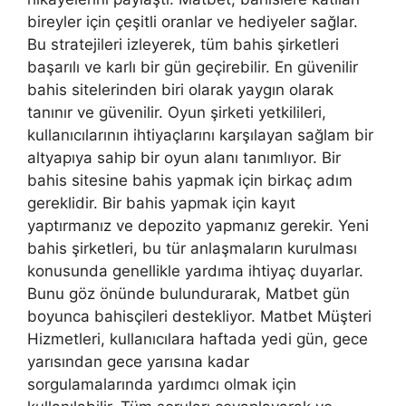
bireyler için çeşitli oranlar ve hediyeler sağlar.
Bu stratejileri izleyerek, tüm bahis şirketleri
başarılı ve karlı bir gün geçirebilir. En güvenilir
bahis sitelerinden biri olarak yaygın olarak
tanınır ve güvenilir. Oyun şirketi yetkilileri,
kullanıcılarının ihtiyaçlarını karşılayan sağlam bir
altyapıya sahip bir oyun alanı tanımlıyor. Bir
bahis sitesine bahis yapmak için birkaç adım
gereklidir. Bir bahis yapmak için kayıt
yaptırmanız ve depozito yapmanız gerekir. Yeni
bahis şirketleri, bu tür anlaşmaların kurulması
konusunda genellikle yardıma ihtiyaç duyarlar.
Bunu göz önünde bulundurarak, Matbet gün
boyunca bahisçileri destekliyor. Matbet Müşteri
Hizmetleri, kullanıcılara haftada yedi gün, gece
yarısından gece yarısına kadar
sorgulamalarında yardımcı olmak için