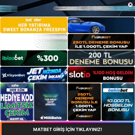
×
MATBET GİRİŞ İÇİN TIKLAYINIZ!