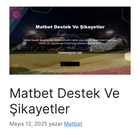
Matbet Destek Ve
Şikayetler
Mayıs 12, 2025
yazar
Matbet