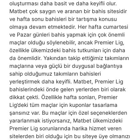
oluşturması daha basit ve daha keyifli olur.
Matbet çok saygın ve aranan bir bahis sitesidir
ve hafta sonu bahisleri bir tartışma konusu
olmaya devam etmektedir. Her hafta cumartesi
ve Pazar günleri bahis yapmak için çok önemli
maçlar olduğu söylenebilir, ancak Premier Lig,
özellikle ülkemizdeki bahis tutkunları için daha
da önemlidir. Yakından takip ettiğimiz takımların
maçlarına veya güçlü bir duygusal bağlantıya
sahip olduğumuz takımların bahisleri
yerleştirmek daha keyifli. Matbet, Premier Lig
bahislerindeki önde gelen yerlerden biri olarak
dikkat çekti. Özellikle hafta sonları, Premier
Lig’deki tüm maçlar için kuponlar tasarlama
şansınız var. Bu maçlar için özel seçeneklerden
yararlanmak istiyorsanız, Matbet ülkemizdeki
Premier Lig sorunlarında harika hizmet veren
sitelerden biri olduğu için bu siteye üye olmanızı