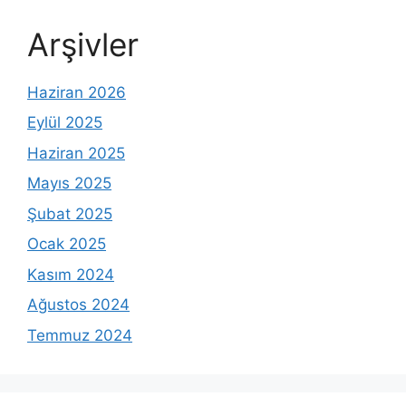
Arşivler
Haziran 2026
Eylül 2025
Haziran 2025
Mayıs 2025
Şubat 2025
Ocak 2025
Kasım 2024
Ağustos 2024
Temmuz 2024