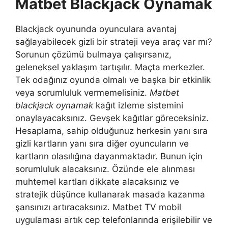
Matbet Blackjack Oynamak
Blackjack oyununda oyunculara avantaj
sağlayabilecek gizli bir strateji veya araç var mı?
Sorunun çözümü bulmaya çalışırsanız,
geleneksel yaklaşım tartışılır. Maçta merkezler.
Tek odağınız oyunda olmalı ve başka bir etkinlik
veya sorumluluk vermemelisiniz.
Matbet
blackjack oynamak
kağıt izleme sistemini
onaylayacaksınız. Gevşek kağıtlar göreceksiniz.
Hesaplama, sahip olduğunuz herkesin yanı sıra
gizli kartların yanı sıra diğer oyuncuların ve
kartların olasılığına dayanmaktadır. Bunun için
sorumluluk alacaksınız. Özünde ele alınması
muhtemel kartları dikkate alacaksınız ve
stratejik düşünce kullanarak masada kazanma
şansınızı artıracaksınız. Matbet TV mobil
uygulaması artık cep telefonlarında erişilebilir ve