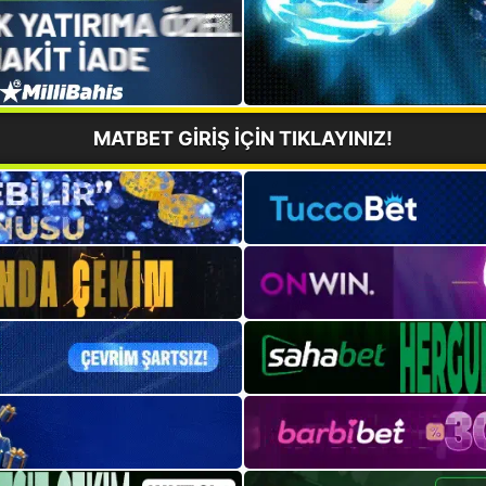
MATBET GİRİŞ İÇİN TIKLAYINIZ!