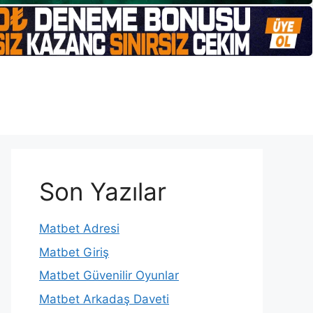
Son Yazılar
Matbet Adresi
Matbet Giriş
Matbet Güvenilir Oyunlar
Matbet Arkadaş Daveti