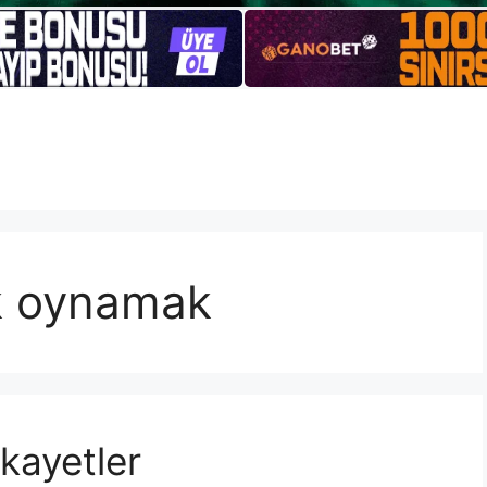
k oynamak
kayetler