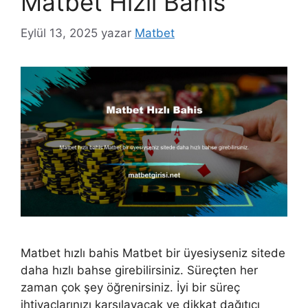
Matbet Hızlı Bahis
Eylül 13, 2025
yazar
Matbet
Matbet hızlı bahis Matbet bir üyesiyseniz sitede
daha hızlı bahse girebilirsiniz. Süreçten her
zaman çok şey öğrenirsiniz. İyi bir süreç
ihtiyaçlarınızı karşılayacak ve dikkat dağıtıcı