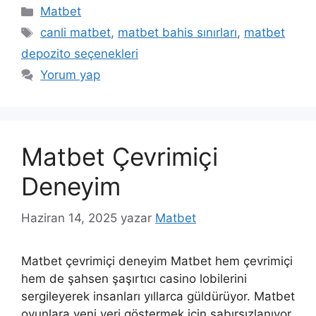
Kategoriler
Matbet
Etiketler
canli matbet
,
matbet bahis sınırları
,
matbet
depozito seçenekleri
Yorum yap
Matbet Çevrimiçi
Deneyim
Haziran 14, 2025
yazar
Matbet
Matbet çevrimiçi deneyim Matbet hem çevrimiçi
hem de şahsen şaşırtıcı casino lobilerini
sergileyerek insanları yıllarca güldürüyor. Matbet
oyunlara yeni yeri göstermek için sabırsızlanıyor.