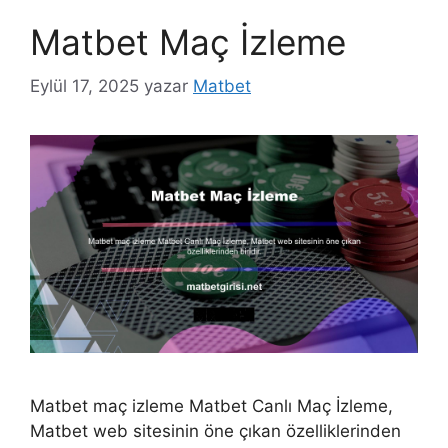
Matbet Maç İzleme
Eylül 17, 2025
yazar
Matbet
Matbet maç izleme Matbet Canlı Maç İzleme,
Matbet web sitesinin öne çıkan özelliklerinden