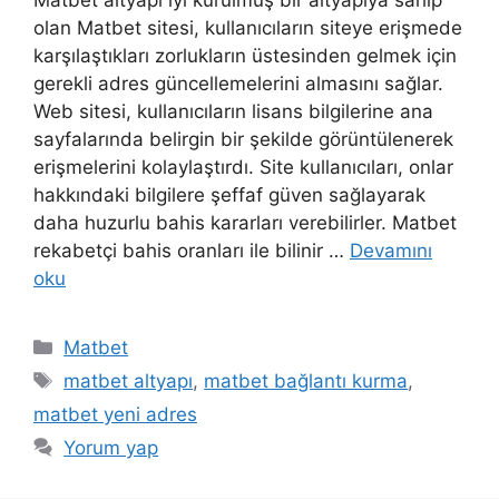
olan Matbet sitesi, kullanıcıların siteye erişmede
karşılaştıkları zorlukların üstesinden gelmek için
gerekli adres güncellemelerini almasını sağlar.
Web sitesi, kullanıcıların lisans bilgilerine ana
sayfalarında belirgin bir şekilde görüntülenerek
erişmelerini kolaylaştırdı. Site kullanıcıları, onlar
hakkındaki bilgilere şeffaf güven sağlayarak
daha huzurlu bahis kararları verebilirler. Matbet
rekabetçi bahis oranları ile bilinir …
Devamını
oku
Kategoriler
Matbet
Etiketler
matbet altyapı
,
matbet bağlantı kurma
,
matbet yeni adres
Yorum yap