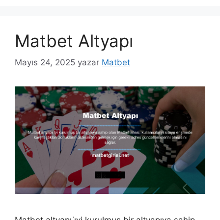
Matbet Altyapı
Mayıs 24, 2025
yazar
Matbet
Matbet altyapı i̇yi kurulmuş bir altyapıya sahip