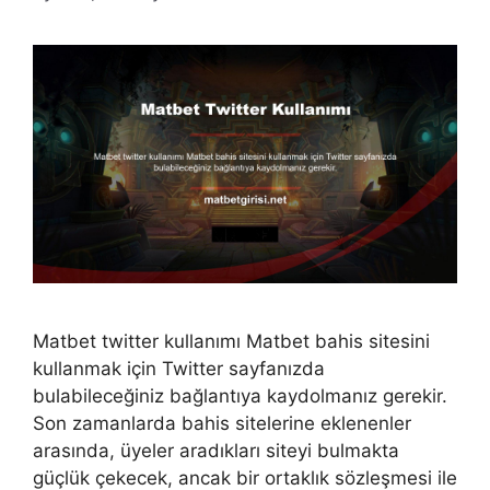
Matbet twitter kullanımı Matbet bahis sitesini
kullanmak için Twitter sayfanızda
bulabileceğiniz bağlantıya kaydolmanız gerekir.
Son zamanlarda bahis sitelerine eklenenler
arasında, üyeler aradıkları siteyi bulmakta
güçlük çekecek, ancak bir ortaklık sözleşmesi ile