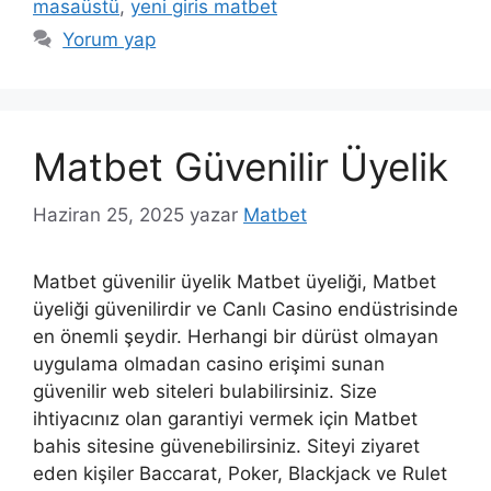
masaüstü
,
yeni giris matbet
Yorum yap
Matbet Güvenilir Üyelik
Haziran 25, 2025
yazar
Matbet
Matbet güvenilir üyelik Matbet üyeliği, Matbet
üyeliği güvenilirdir ve Canlı Casino endüstrisinde
en önemli şeydir. Herhangi bir dürüst olmayan
uygulama olmadan casino erişimi sunan
güvenilir web siteleri bulabilirsiniz. Size
ihtiyacınız olan garantiyi vermek için Matbet
bahis sitesine güvenebilirsiniz. Siteyi ziyaret
eden kişiler Baccarat, Poker, Blackjack ve Rulet