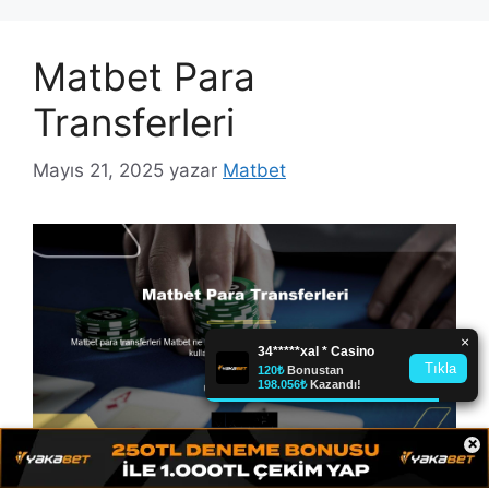
Matbet Para
Transferleri
Mayıs 21, 2025
yazar
Matbet
×