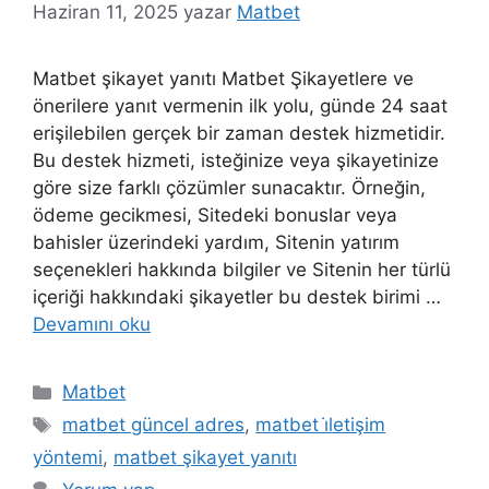
Haziran 11, 2025
yazar
Matbet
Matbet şikayet yanıtı Matbet Şikayetlere ve
önerilere yanıt vermenin ilk yolu, günde 24 saat
erişilebilen gerçek bir zaman destek hizmetidir.
Bu destek hizmeti, isteğinize veya şikayetinize
göre size farklı çözümler sunacaktır. Örneğin,
ödeme gecikmesi, Sitedeki bonuslar veya
bahisler üzerindeki yardım, Sitenin yatırım
seçenekleri hakkında bilgiler ve Sitenin her türlü
içeriği hakkındaki şikayetler bu destek birimi …
Devamını oku
Kategoriler
Matbet
Etiketler
matbet güncel adres
,
matbet i̇letişim
yöntemi
,
matbet şikayet yanıtı