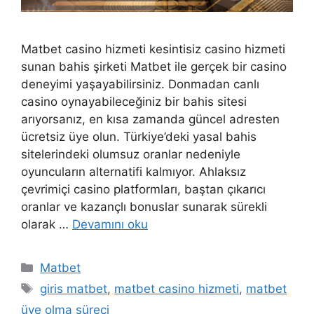
Matbet casino hizmeti kesintisiz casino hizmeti
sunan bahis şirketi Matbet ile gerçek bir casino
deneyimi yaşayabilirsiniz. Donmadan canlı
casino oynayabileceğiniz bir bahis sitesi
arıyorsanız, en kısa zamanda güncel adresten
ücretsiz üye olun. Türkiye’deki yasal bahis
sitelerindeki olumsuz oranlar nedeniyle
oyuncuların alternatifi kalmıyor. Ahlaksız
çevrimiçi casino platformları, baştan çıkarıcı
oranlar ve kazançlı bonuslar sunarak sürekli
olarak …
Devamını oku
Kategoriler
Matbet
Etiketler
giris matbet
,
matbet casino hizmeti
,
matbet
üye olma süreci