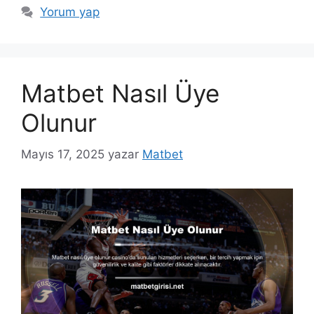
Yorum yap
Matbet Nasıl Üye
Olunur
Mayıs 17, 2025
yazar
Matbet