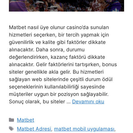
Matbet nasıl üye olunur casino’da sunulan
hizmetleri seçerken, bir tercih yapmak için
güvenilirlik ve kalite gibi faktörler dikkate
alınacaktır. Daha sonra, durumu
değerlendirirken, kazanç faktörü dikkate
alınacaktır. Gelir faktörlerini tartışırken, bonus
siteler genellikle akla gelir. Bu hizmetleri
sağlayan web sitelerinde çeşitli durum ödül
seçeneklerinin kullanılabilirliği sayesinde
müşteriler uygun bir pozisyon sağlayabilir.
Sonuç olarak, bu siteler …
Devamını oku
Kategoriler
Matbet
Etiketler
Matbet Adresi
,
matbet mobil uygulaması
,