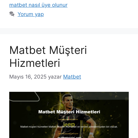
matbet nasıl üye olunur
Yorum yap
Matbet Müşteri
Hizmetleri
Mayıs 16, 2025
yazar
Matbet