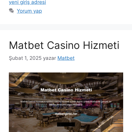
yeni giriş adresi
Yorum yap
Matbet Casino Hizmeti
Şubat 1, 2025
yazar
Matbet