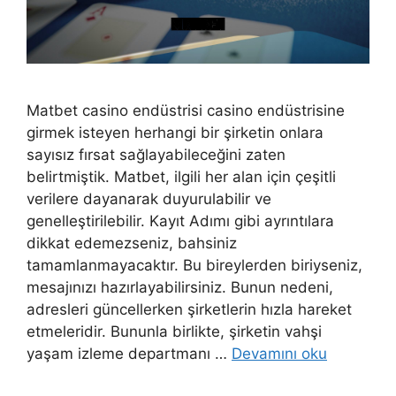
Matbet casino endüstrisi casino endüstrisine
girmek isteyen herhangi bir şirketin onlara
sayısız fırsat sağlayabileceğini zaten
belirtmiştik. Matbet, ilgili her alan için çeşitli
verilere dayanarak duyurulabilir ve
genelleştirilebilir. Kayıt Adımı gibi ayrıntılara
dikkat edemezseniz, bahsiniz
tamamlanmayacaktır. Bu bireylerden biriyseniz,
mesajınızı hazırlayabilirsiniz. Bunun nedeni,
adresleri güncellerken şirketlerin hızla hareket
etmeleridir. Bununla birlikte, şirketin vahşi
yaşam izleme departmanı …
Devamını oku