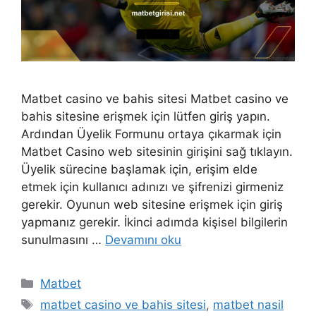
Matbet casino ve bahis sitesi Matbet casino ve
bahis sitesine erişmek için lütfen giriş yapın.
Ardından Üyelik Formunu ortaya çıkarmak için
Matbet Casino web sitesinin girişini sağ tıklayın.
Üyelik sürecine başlamak için, erişim elde
etmek için kullanıcı adınızı ve şifrenizi girmeniz
gerekir. Oyunun web sitesine erişmek için giriş
yapmanız gerekir. İkinci adımda kişisel bilgilerin
sunulmasını …
Devamını oku
Kategoriler
Matbet
Etiketler
matbet casino ve bahis sitesi
,
matbet nasil